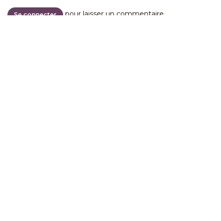
pour laisser un commentaire.
Se connecter
Site web par
Florian Lombardo
et
Marie-Pierre Graziani
Conditions générales d'utilisation
Traitement des
données